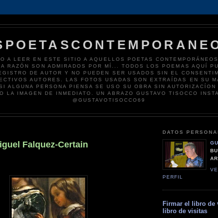
SPOETASCONTEMPORANE
TO A LEER EN ESTE SITIO A AQUELLOS POETAS CONTEMPORÁNEO
RA RAZÓN SON ADMIRADOS POR MÍ... TODOS LOS POEMAS AQUÍ P
EGISTRO DE AUTOR Y NO PUEDEN SER USADOS SIN EL CONSENTI
ECTIVOS AUTORES. LAS FOTOS USADAS SON EXTRAÍDAS EN SU M
 SI ALGUNA PERSONA PIENSA SE USO SU OBRA SIN AUTORIZACÍON 
O LA IMAGEN DE INMEDIATO. UN ABRAZO GUSTAVO TISOCCO INS
@GUSTAVOTISOCCO69
DATOS PERSONA
guel Falquez-Certain
GU
BU
AR
VE
PERFIL
Firmar el libro de 
libro de visitas