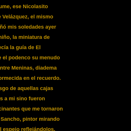
ume, ese Nicolasito
e Velázquez, el mismo
ó mis soledades ayer
iño, la miniatura de
cía la guía de El
e el podenco su menudo
entre Meninas, diadema
rmecida en el recuerdo.
sgo de aquellas cajas
 a mi sino fueron
inantes que me tornaron
y Sancho, pintor mirando
l espejo reflejándolos.