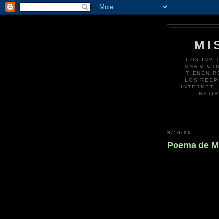
MI
LOS INVI
UNA U OT
TIENEN R
LOS RESP
INTERNET,
RETIR
8/10/25
Poema de Mi