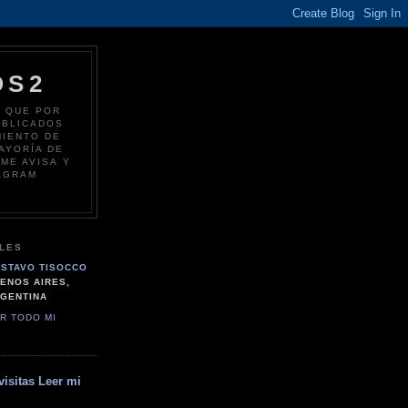
OS2
S QUE POR
UBLICADOS
MIENTO DE
AYORÍA DE
ME AVISA Y
TAGRAM
LES
STAVO TISOCCO
ENOS AIRES,
GENTINA
R TODO MI
visitas
Leer mi