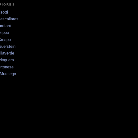
RIORES
sotti
ascallares
ritani
lippe
Crespo
uerstein
llaverde
 Noguera
rtonese
Murciego