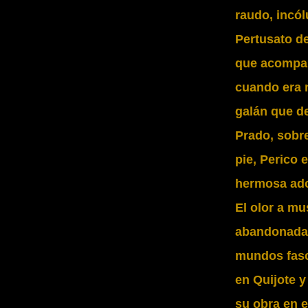
raudo, incól
Pertusato d
que acompañ
cuando era n
galán que de
Prado, sobr
pie, Perico 
hermosa ado
El olor a mu
abandonadas
mundos fasc
en Quijote 
su obra en e